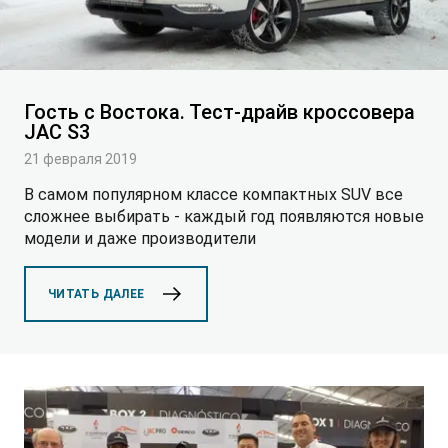
СМИ о нас
ФИНАНСЫ И УСЛУГИ
ПОДДЕРЖКА
JS6 Кроссовер
от 1 949 000 ₽*
Кредитование
Помощь на дорогах
Контакты
Лизинг
Дополнительные программы помощи на дорогах
Гость с Востока. Тест-драйв кроссовера
Правовая информация
JAC S3
J7 Лифтбек
Кредитный калькулятор
Регламент ТО
21 февраля 2019
Партнеры
от 1 749 000 ₽*
В самом популярном классе компактных SUV все
Руководство по обслуживанию и гарантия
сложнее выбирать - каждый год появляются новые
модели и даже производители
Руководства по эксплуатации
JAC T8 Пикап
ЧИТАТЬ ДАЛЕЕ
от 2 504 000 ₽*
JAC T8 PRO Пикап
от 2 759 000 ₽*