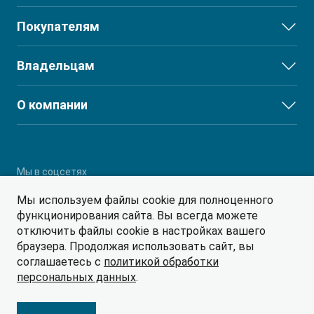
JS3
Покупателям
JS6
Выбор и покупка
Владельцам
J7
Финансы и услуги
T8
Сервис
О компании
T8 PRO
Поддержка
О дилерском центре
T9
Партнеры
RF8
Мы в соцсетях
Мы используем файлы cookie для полноценного
функционирования сайта. Вы всегда можете
отключить файлы cookie в настройках вашего
браузера. Продолжая использовать сайт, вы
соглашаетесь с
политикой обработки
© 2026
персональных данных
.
Политика обработки персональных данных